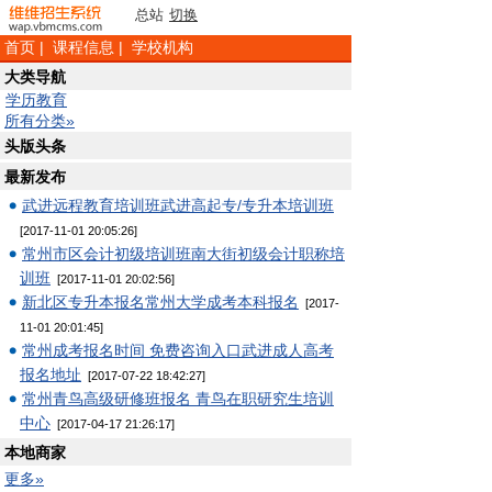
总站
切换
首页
|
课程信息
|
学校机构
大类导航
学历教育
所有分类»
头版头条
最新发布
武进远程教育培训班武进高起专/专升本培训班
[2017-11-01 20:05:26]
常州市区会计初级培训班南大街初级会计职称培
训班
[2017-11-01 20:02:56]
新北区专升本报名常州大学成考本科报名
[2017-
11-01 20:01:45]
常州成考报名时间 免费咨询入口武进成人高考
报名地址
[2017-07-22 18:42:27]
常州青鸟高级研修班报名 青鸟在职研究生培训
中心
[2017-04-17 21:26:17]
本地商家
更多»