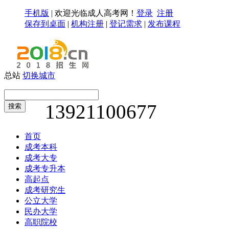
手机版
|
欢迎光临成人高考网！
登录
注册
保存到桌面
|
机构注册
|
登记需求
|
发布课程
总站
切换城市
13921100677
搜索
首页
成考本科
成考大专
成考专升本
高起点
成考研究生
公立大学
民办大学
高职院校