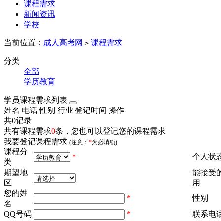
课程需求
新闻资讯
学校
当前位置：
成人高考网
课程需求
>
分类
全部
学历教育
学员课程需求列表
姓名
电话
性别
行业
登记时间
操作
共0记录
共有课程需求
0
条，您也可以登记您的课程需求
我要登记课程需求
(注意：
*
为必填项)
课程分
个人状
*
类
期望地
能接受
区
用
您的姓
*
性别
名
QQ号码
*
联系电