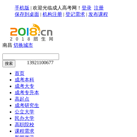
手机版
|
欢迎光临成人高考网！
登录
注册
保存到桌面
|
机构注册
|
登记需求
|
发布课程
南昌
切换城市
13921100677
搜索
首页
成考本科
成考大专
成考专升本
高起点
成考研究生
公立大学
民办大学
高职院校
课程需求